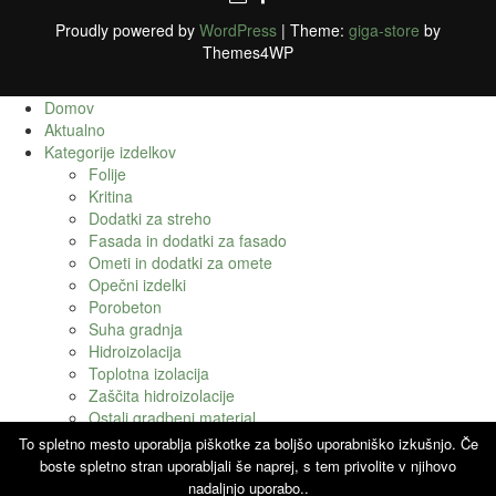
Proudly powered by
WordPress
|
Theme:
giga-store
by
Themes4WP
Domov
Aktualno
Kategorije izdelkov
Folije
Kritina
Dodatki za streho
Fasada in dodatki za fasado
Ometi in dodatki za omete
Opečni izdelki
Porobeton
Suha gradnja
Hidroizolacija
Toplotna izolacija
Zaščita hidroizolacije
Ostali gradbeni material
O podjetju
To spletno mesto uporablja piškotke za boljšo uporabniško izkušnjo. Če
Kje smo
boste spletno stran uporabljali še naprej, s tem privolite v njihovo
Kontakt
nadaljnjo uporabo..