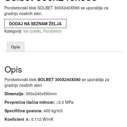
Porobetonski blok SOLBET 300X240X590 se uporablja za
gradnjo nosilnih sten.
DODAJ NA SEZNAM ŽELJA
Kategoriji:
Vsi izdelki
,
Porobeton
Opis
Opis
Porobetonski blok
SOLBET 300X240X590
se uporablja za
gradnjo nosilnih sten.
Dimenzije:
300x240x590mm
Povprečna tlačna trdnost:
>2,0 MPa
Specifična gostota:
400 kg/m3
Koeficient λ:
0,112 W/mK