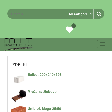
0
Toggl
navig
IZDELKI
Solbet 200x240x598
Mreža za žlebove
Uniblok Mega 25/50