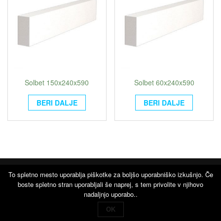
Solbet 150x240x590
Solbet 60x240x590
BERI DALJE
BERI DALJE
To spletno mesto uporablja piškotke za boljšo uporabniško izkušnjo. Če
boste spletno stran uporabljali še naprej, s tem privolite v njihovo
Proudly powered by
WordPress
|
Theme:
giga-store
by
nadaljnjo uporabo..
Themes4WP
OK