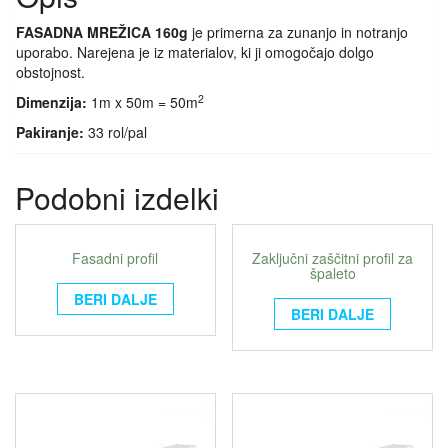
FASADNA MREŽICA 160g
je primerna za zunanjo in notranjo
uporabo. Narejena je iz materialov, ki ji omogočajo dolgo
obstojnost.
2
Dimenzija:
1m x 50m = 50m
Pakiranje:
33 rol/pal
Podobni izdelki
Fasadni profil
Zaključni zaščitni profil za
špaleto
BERI DALJE
BERI DALJE