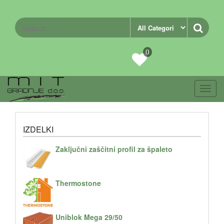
0
Toggl
navig
IZDELKI
Zaključni zaščitni profil za špaleto
Thermostone
Uniblok Mega 29/50