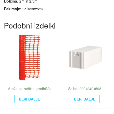
Dolžina:
2m in 2,5m
Pakiranje:
25 kosov/vez
Podobni izdelki
Mreža za zaščito gradbišča
Solbet 200x240x598
BERI DALJE
BERI DALJE