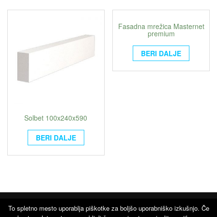
Fasadna mrežica Masternet
premium
BERI DALJE
Solbet 100x240x590
BERI DALJE
To spletno mesto uporablja piškotke za boljšo uporabniško izkušnjo. Če