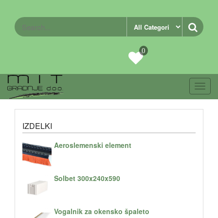
0
Toggl
navig
IZDELKI
Aeroslemenski element
Solbet 300x240x590
Vogalnik za okensko špaleto