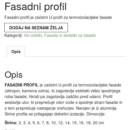
Fasadni profil
Fasadni profil je začetni U-profil za termoizolacijske fasade
DODAJ NA SEZNAM ŽELJA
Kategoriji:
Vsi izdelki
,
Fasada in dodatki za fasado
Opis
Opis
FASADNI PROFIL
je začetni U-profil za termoizolacijske fasade
(stiropor, kamena volna), ki zagotavlja estetski videz spodnjega
roba fasade, hkrati pa zagotavlja zaščito pred udarci. Profil
sestavlja utor, ki preprečuje vdor vode s spodnje strani fasade in
s tem preprečuje nastajanje mehurjev. Narejen je iz aluminija.
Širine profila se prilagajajo debelini izolacije. Dimenzije:
Širina:
2, 3, 4, 5, 6, 7, 8, 10, 12, 14, 15, 16, 18, 20 cm