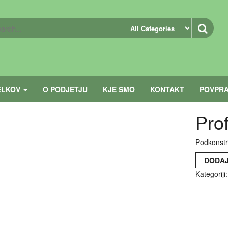
ELKOV
O PODJETJU
KJE SMO
KONTAKT
POVPRA
Prof
Podkonstru
DODAJ
Kategoriji