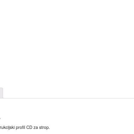
s
ukcijski profil CD za strop.