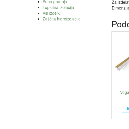
Suha gradnja
Za izdela
Toplotna izolacija
Dimenzij
Vsi izdelki
Zaščita hidroizolacije
Podo
Voga