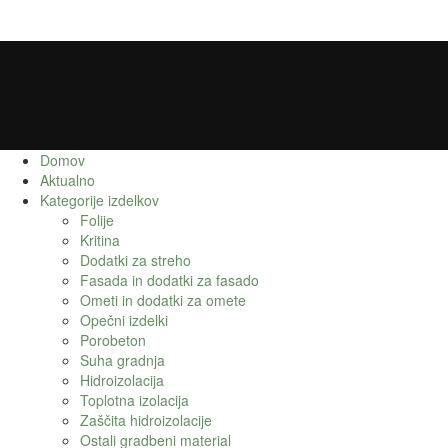
Domov
Aktualno
Kategorije izdelkov
Folije
Kritina
Dodatki za streho
Fasada in dodatki za fasado
Ometi in dodatki za omete
Opečni izdelki
Porobeton
Suha gradnja
Hidroizolacija
Toplotna izolacija
Zaščita hidroizolacije
Ostali gradbeni material