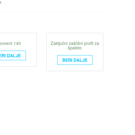
.
ovvent 140
Zaključni zaščitni profil za
špaleto
ERI DALJE
BERI DALJE