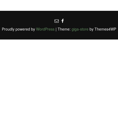
Proudly powered by
WordPress
|
Theme:
giga-store
by Themes4WP