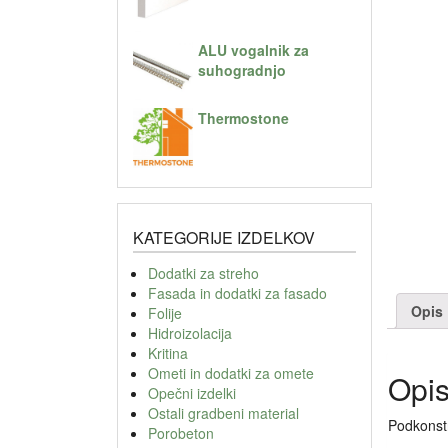
ALU vogalnik za
suhogradnjo
Thermostone
KATEGORIJE IZDELKOV
Dodatki za streho
Fasada in dodatki za fasado
Opis
Folije
Hidroizolacija
Kritina
Ometi in dodatki za omete
Opi
Opečni izdelki
Ostali gradbeni material
Podkonstr
Porobeton