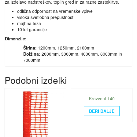
za izdelavo nadstreškov, toplih gred in za razne zasteklitve.
odlična odpornost na vremenske vplive
visoka svetlobna prepustnost
majhna teža
10 let garancije
Dimenzije:
Širina:
1200mm, 1250mm, 2100mm
Dolžina:
2000mm, 3000mm, 4000mm, 6000mm in
7000mm
Podobni izdelki
Krovvent 140
BERI DALJE