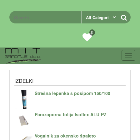
0
Toggl
navig
IZDELKI
Strešna lepenka s posipom 150/100
Parozaporna folija Isoflex ALU-PZ
Vogalnik za okensko špaleto